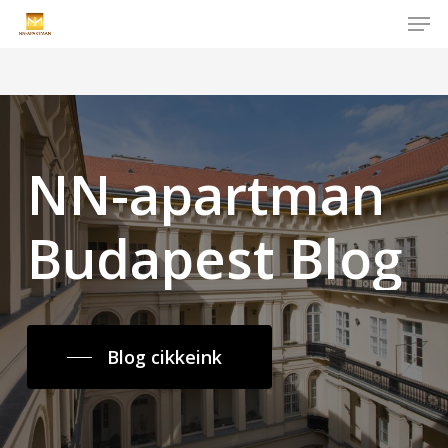
Men
Skip
to
Close
main
Menu
content
NN-apartman
Budapest
Blog
Blog cikkeink